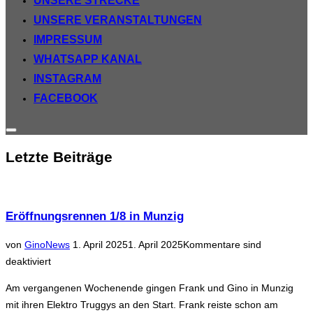
UNSERE STRECKE
UNSERE VERANSTALTUNGEN
IMPRESSUM
WHATSAPP KANAL
INSTAGRAM
FACEBOOK
Seitenleiste
&
Letzte Beiträge
Navigation
umschalten
Eröffnungsrennen 1/8 in Munzig
Veröffentlicht
von
Gino
News
1. April 2025
1. April 2025
Kommentare sind
am
deaktiviert
Am vergangenen Wochenende gingen Frank und Gino in Munzig
mit ihren Elektro Truggys an den Start. Frank reiste schon am