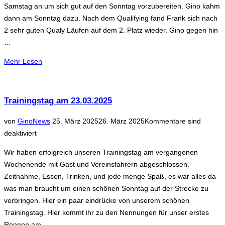
Samstag an um sich gut auf den Sonntag vorzubereiten. Gino kahm
dann am Sonntag dazu. Nach dem Qualifying fand Frank sich nach
2 sehr guten Qualy Läufen auf dem 2. Platz wieder. Gino gegen hin
…
über
Mehr
Lesen
„Eröffnungsrennen
1/8
in
Trainingstag am 23.03.2025
Munzig“
Veröffentlicht
von
Gino
News
25. März 2025
26. März 2025
Kommentare sind
am
deaktiviert
Wir haben erfolgreich unseren Trainingstag am vergangenen
Wochenende mit Gast und Vereinsfahrern abgeschlossen.
Zeitnahme, Essen, Trinken, und jede menge Spaß, es war alles da
was man braucht um einen schönen Sonntag auf der Strecke zu
verbringen. Hier ein paar eindrücke von unserem schönen
Trainingstag. Hier kommt ihr zu den Nennungen für unser erstes
Rennen am …