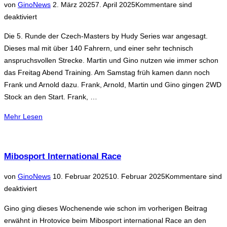
Veröffentlicht
von
Gino
News
2. März 2025
7. April 2025
Kommentare sind
am
deaktiviert
Die 5. Runde der Czech-Masters by Hudy Series war angesagt.
Dieses mal mit über 140 Fahrern, und einer sehr technisch
anspruchsvollen Strecke. Martin und Gino nutzen wie immer schon
das Freitag Abend Training. Am Samstag früh kamen dann noch
Frank und Arnold dazu. Frank, Arnold, Martin und Gino gingen 2WD
Stock an den Start. Frank, …
über
Mehr
Lesen
„Czech-
Masters
by
Mibosport International Race
Hudy
Veröffentlicht
von
Gino
News
10. Februar 2025
10. Februar 2025
Kommentare sind
Series
am
deaktiviert
RD5“
Gino ging dieses Wochenende wie schon im vorherigen Beitrag
erwähnt in Hrotovice beim Mibosport international Race an den