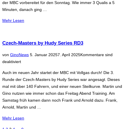
der MBC vorbereitet für den Sonntag. Wie immer 3 Qualis a 5
Minuten, danach ging …
über
Mehr
Lesen
„2.
Lauf
des
Czech-Masters by Hudy Series RD3
Wintercups,
Veröffentlicht
von
Gino
News
5. Januar 2025
7. April 2025
Kommentare sind
2025“
am
deaktiviert
Auch im neuen Jahr startet der MBC mit Vollgas durch! Die 3.
Runde der Czech-Masters by Hudy Series war angesagt. Dieses
mal mit über 140 Fahrern, und einer neuen Steilkurve. Martin und
Gino nutzen wie immer schon das Freitag Abend Training. Am
Samstag früh kamen dann noch Frank und Arnold dazu. Frank,
Arnold, Martin und …
über
Mehr
Lesen
„Czech-