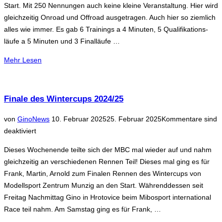
Start. Mit 250 Nennungen auch keine kleine Veranstaltung. Hier wird
gleichzeitig Onroad und Offroad ausgetragen. Auch hier so ziemlich
alles wie immer. Es gab 6 Trainings a 4 Minuten, 5 Qualifikations-
läufe a 5 Minuten und 3 Finalläufe …
über
Mehr
Lesen
„Mibosport
International
Race“
Finale des Wintercups 2024/25
Veröffentlicht
von
Gino
News
10. Februar 2025
25. Februar 2025
Kommentare sind
am
deaktiviert
Dieses Wochenende teilte sich der MBC mal wieder auf und nahm
gleichzeitig an verschiedenen Rennen Teil! Dieses mal ging es für
Frank, Martin, Arnold zum Finalen Rennen des Wintercups von
Modellsport Zentrum Munzig an den Start. Währenddessen seit
Freitag Nachmittag Gino in Hrotovice beim Mibosport international
Race teil nahm. Am Samstag ging es für Frank, …