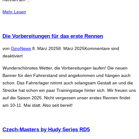
über
Mehr
Lesen
„Trainingstag
am
23.03.2025“
Die Vorbereitungen für das erste Rennen
Veröffentlicht
von
Gino
News
8. März 2025
8. März 2025
Kommentare sind
am
deaktiviert
Wunderschönstes Wetter, die Vorbereitungen laufen! Die neuen
Banner für den Fahrerstand sind angekommen und hängen auch
schon. Das Fahrerlager nimmt auch solangsam Gestalt an und die
Strecke hat schon ein paar Trainingstage hinter sich. Wir freuen uns
auf die Saison 2025. Nicht vergessen unser erstes Rennen findet
am 10-11. Mai statt. Also seit bereit!
Czech-Masters by Hudy Series RD5