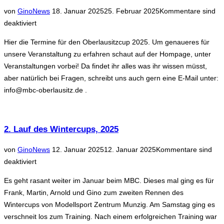
Veröffentlicht
von
Gino
News
18. Januar 2025
25. Februar 2025
Kommentare sind
Series
am
deaktiviert
RD4“
Hier die Termine für den Oberlausitzcup 2025. Um genaueres für
unsere Veranstaltung zu erfahren schaut auf der Hompage, unter
Veranstaltungen vorbei! Da findet ihr alles was ihr wissen müsst,
aber natürlich bei Fragen, schreibt uns auch gern eine E-Mail unter:
info@mbc-oberlausitz.de .
2. Lauf des Wintercups, 2025
Veröffentlicht
von
Gino
News
12. Januar 2025
12. Januar 2025
Kommentare sind
am
deaktiviert
Es geht rasant weiter im Januar beim MBC. Dieses mal ging es für
Frank, Martin, Arnold und Gino zum zweiten Rennen des
Wintercups von Modellsport Zentrum Munzig. Am Samstag ging es
verschneit los zum Training. Nach einem erfolgreichen Training war