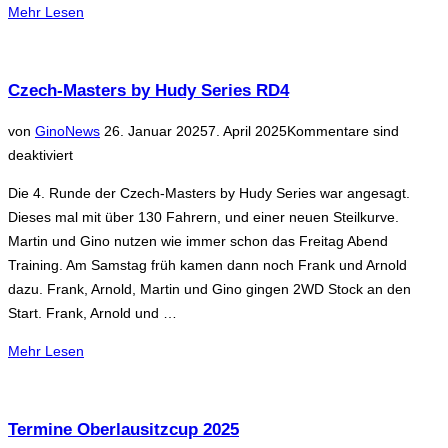
über
Mehr
Lesen
„Finale
des
Wintercups
Czech-Masters by Hudy Series RD4
2024/25“
Veröffentlicht
von
Gino
News
26. Januar 2025
7. April 2025
Kommentare sind
am
deaktiviert
Die 4. Runde der Czech-Masters by Hudy Series war angesagt.
Dieses mal mit über 130 Fahrern, und einer neuen Steilkurve.
Martin und Gino nutzen wie immer schon das Freitag Abend
Training. Am Samstag früh kamen dann noch Frank und Arnold
dazu. Frank, Arnold, Martin und Gino gingen 2WD Stock an den
Start. Frank, Arnold und …
über
Mehr
Lesen
„Czech-
Masters
by
Termine Oberlausitzcup 2025
Hudy