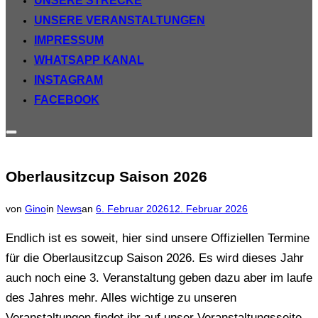
UNSERE STRECKE
UNSERE VERANSTALTUNGEN
IMPRESSUM
WHATSAPP KANAL
INSTAGRAM
FACEBOOK
Seitenleiste
&
Navigation
umschalten
Oberlausitzcup Saison 2026
Veröffentlicht
von
Gino
in
News
an
6. Februar 2026
12. Februar 2026
am
Endlich ist es soweit, hier sind unsere Offiziellen Termine
für die Oberlausitzcup Saison 2026. Es wird dieses Jahr
auch noch eine 3. Veranstaltung geben dazu aber im laufe
des Jahres mehr. Alles wichtige zu unseren
Veranstaltungen findet ihr auf unser Veranstaltungsseite.